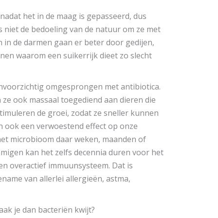
 nadat het in de maag is gepasseerd, dus
s niet de bedoeling van de natuur om ze met
n in de darmen gaan er beter door gedijen,
enen waarom een suikerrijk dieet zo slecht
 onvoorzichtig omgesprongen met antibiotica.
n ze ook massaal toegediend aan dieren die
timuleren de groei, zodat ze sneller kunnen
n ook een verwoestend effect op onze
kan het microbioom daar weken, maanden of
mmigen kan het zelfs decennia duren voor het
 een overactief immuunsysteem. Dat is
name van allerlei allergieën, astma,
aak je dan bacteriën kwijt?