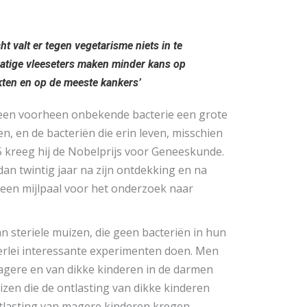
ht valt er tegen vegetarisme niets in te
atige vleeseters maken minder kans op
kten en op de meeste kankers’
 een voorheen onbekende bacterie een grote
n, en de bacteriën die erin leven, misschien
 kreeg hij de Nobelprijs voor Geneeskunde.
an twintig jaar na zijn ontdekking en na
een mijlpaal voor het onderzoek naar
n steriele muizen, die geen bacteriën in hun
lerlei interessante experimenten doen. Men
magere en van dikke kinderen in de darmen
zen die de ontlasting van dikke kinderen
ntlasting van magere kinderen kregen,