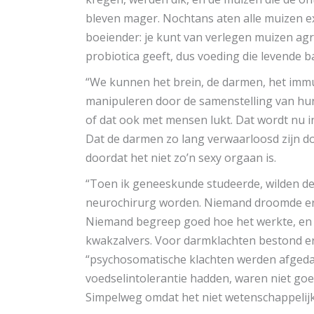
bleven mager. Nochtans aten alle muizen ex
boeiender: je kunt van verlegen muizen agr
probiotica geeft, dus voeding die levende b
“We kunnen het brein, de darmen, het imm
manipuleren door de samenstelling van hun
of dat ook met mensen lukt. Dat wordt nu in
Dat de darmen zo lang verwaarloosd zijn 
doordat het niet zo’n sexy orgaan is.
“Toen ik geneeskunde studeerde, wilden d
neurochirurg worden. Niemand droomde er
Niemand begreep goed hoe het werkte, en h
kwakzalvers. Voor darmklachten bestond er l
“psychosomatische klachten werden afgeda
voedselintolerantie hadden, waren niet goed
Simpelweg omdat het niet wetenschappelij