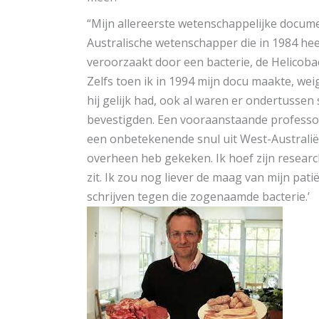
“Mijn allereerste wetenschappelijke docume
Australische wetenschapper die in 1984 h
veroorzaakt door een bacterie, de Helicoba
Zelfs toen ik in 1994 mijn docu maakte, we
hij gelijk had, ook al waren er ondertussen
bevestigden. Een vooraanstaande professor z
een onbetekenende snul uit West-Australië i
overheen heb gekeken. Ik hoef zijn research
zit. Ik zou nog liever de maag van mijn pa
schrijven tegen die zogenaamde bacterie.’