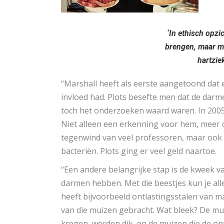
‘In ethisch opzic
brengen, maar m
hartzie
“Marshall heeft als eerste aangetoond dat
invloed had. Plots besefte men dat de darme
toch het onderzoeken waard waren. In 2005
Niet alleen een erkenning voor hem, meer d
tegenwind van veel professoren, maar ook 
bacteriën. Plots ging er veel geld naartoe.
“Een andere belangrijke stap is de kweek va
darmen hebben. Met die beestjes kun je al
heeft bijvoorbeeld ontlastingsstalen van 
van die muizen gebracht. Wat bleek? De mui
kregen, werden dik, en de muizen die de o