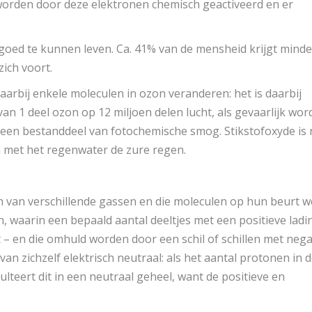
orden door deze elektronen chemisch geactiveerd en er
goed te kunnen leven. Ca. 41% van de mensheid krijgt minde
ich voort.
aarbij enkele moleculen in ozon veranderen: het is daarbij
an 1 deel ozon op 12 miljoen delen lucht, als gevaarlijk wor
 een bestanddeel van fotochemische smog. Stikstofoxyde is
n met het regenwater de zure regen.
n van verschillende gassen en die moleculen op hun beurt w
, waarin een bepaald aantal deeltjes met een positieve ladi
t – en die omhuld worden door een schil of schillen met nega
van zichzelf elektrisch neutraal: als het aantal protonen in 
sulteert dit in een neutraal geheel, want de positieve en