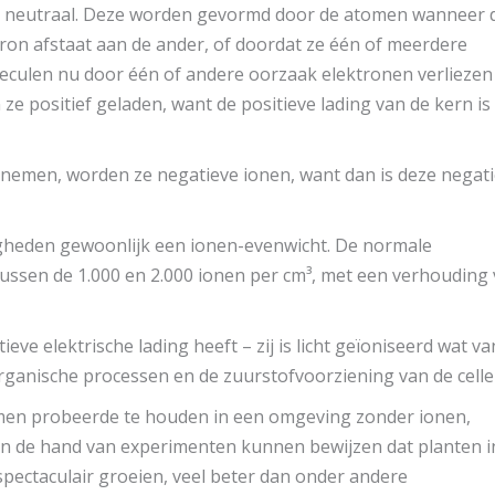
sch neutraal. Deze worden gevormd door de atomen wanneer 
tron afstaat aan de ander, of doordat ze één of meerdere
eculen nu door één of andere oorzaak elektronen verliezen
n ze positief geladen, want de positieve lading van de kern is
emen, worden ze negatieve ionen, want dan is deze negat
igheden gewoonlijk een ionen-evenwicht. De normale
. tussen de 1.000 en 2.000 ionen per cm³, met een verhouding
tieve elektrische lading heeft – zij is licht geïoniseerd wat va
rganische processen en de zuurstofvoorziening van de celle
e men probeerde te houden in een omgeving zonder ionen,
aan de hand van experimenten kunnen bewijzen dat planten i
pectaculair groeien, veel beter dan onder andere