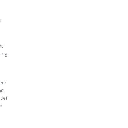
r
dt
 nog
eer
ng
tief
de