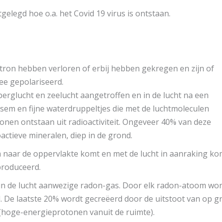
tgelegd hoe o.a. het Covid 19 virus is ontstaan.
ktron hebben verloren of erbij hebben gekregen en zijn of
ee gepolariseerd.
berglucht en zeelucht aangetroffen en in de lucht na een
sem en fijne waterdruppeltjes die met de luchtmoleculen
 ionen ontstaan uit radioactiviteit. Ongeveer 40% van deze
oactieve mineralen, diep in de grond.
m naar de oppervlakte komt en met de lucht in aanraking ko
produceerd.
in de lucht aanwezige radon-gas. Door elk radon-atoom wo
De laatste 20% wordt gecreëerd door de uitstoot van op g
 (hoge-energieprotonen vanuit de ruimte).