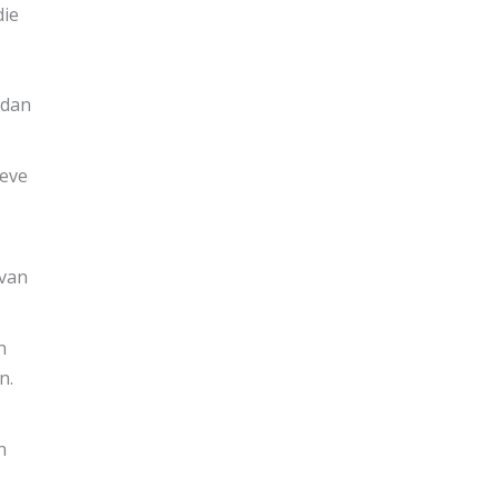
die
 dan
ieve
 van
n
n.
n