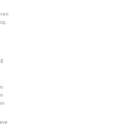
eren
op,
ng
in
en
en
ieve