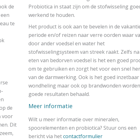
ook de
Probiotica in staat zijn om de stofwisseling goe
 een
werkend te houden.
eau te
Het product is ook aan te bevelen in de vakanti
periode en/of reizen naar verre oorden waar v
ok
door ander voedsel en water het
stofwisselingsysteem van streek raakt. Zelfs na
eten van bedorven voedsel is het een goed pro
om te gebruiken en zorgt het voor een snel her
van de darmwerking. Ook is het goed inzetbaar 
erse
wondheling maar ook op brandwonden worde
o-
goede resultaten behaald.
en
Meer informatie
 op de
n voor
Wilt u meer informatie over mineralen,
en. Dit
spoorelementen en probiotica? Stuur ons een
czeem,
bericht via het
contactformulier