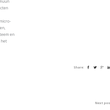
mmuun
ucten
micro-
en,
steem en
 het
Share:
Next pos