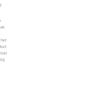
d
e
aak
 het
duct
stel
bij
n