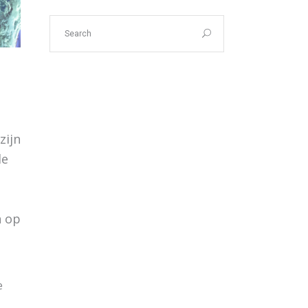
zijn
de
n op
e